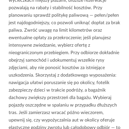
wycieczkach między plażami; dłuższe rezerwacje
pozwalają na rabaty i stabilność kosztów. Przy
planowaniu sprawdź politykę paliwową — pełen/pełen
jest najdogodniejszy, co pozwoli uniknąć dopłat za brak
paliwa. Zwróć uwagę na limit kilometrów oraz
ewentualne opłaty za przekroczenie; jeśli planujesz
intensywne zwiedzanie, wybierz ofertę z
nieograniczonym przebiegiem. Przy odbiorze dokładnie
obejrzyj samochód i udokumentuj wszelkie rysy
zdjęciami, aby nie ponosić kosztów za istniejące
uszkodzenia. Skorzystaj z dodatkowego wyposażenia:
nawigacja ułatwi poruszanie się po okolicy, fotelik
zabezpieczy dzieci w trakcie podróży, a bagażnik
dachowy zwiększy przestrzeń dla bagażu. Wybieraj
pojazdy oszczędne w spalaniu w przypadku dłuższych
tras. Jeśli zamierzasz wracać późno wieczorem,
upewnij się, czy wypożyczalnia aut w okolicy oferuje
elastyczne godziny zwrotu lub całodobowy odbiór — to