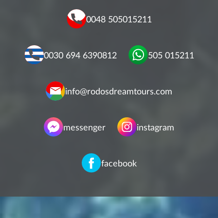
0048 505015211
0030 694 6390812
505 015211
info@rodosdreamtours.com
messenger
instagram
facebook